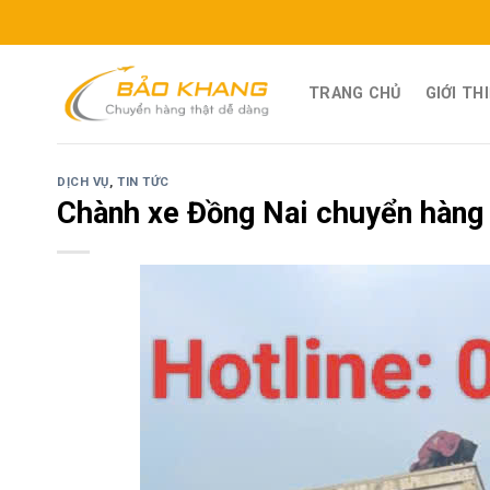
Skip
to
content
TRANG CHỦ
GIỚI TH
DỊCH VỤ
,
TIN TỨC
Chành xe Đồng Nai chuyển hàng