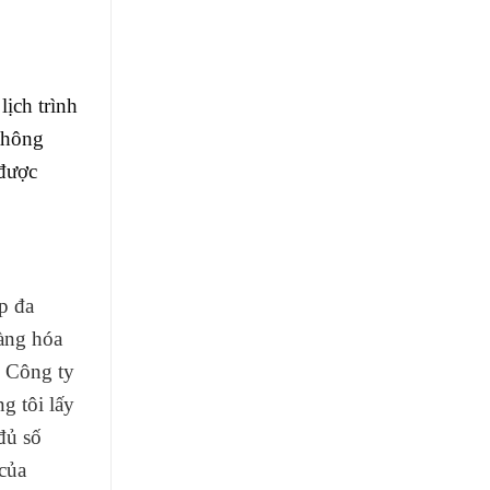
ịch trình
thông
được
p đa
hàng hóa
: Công ty
 tôi lấy
đủ số
của