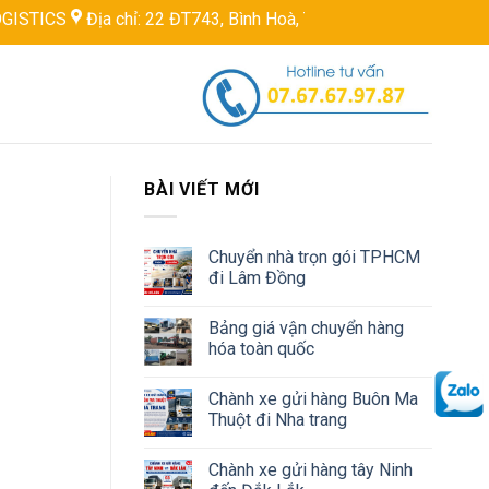
 chỉ: 22 ĐT743, Bình Hoà, Thuận An, Bình Dương, Việt Nam
Hot
BÀI VIẾT MỚI
Chuyển nhà trọn gói TPHCM
đi Lâm Đồng
Bảng giá vận chuyển hàng
hóa toàn quốc
Chành xe gửi hàng Buôn Ma
Thuột đi Nha trang
Chành xe gửi hàng tây Ninh