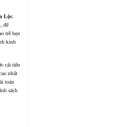
o Lộc
.
, để
ao trễ hẹn
nh kinh
 cải tiến
cao nhất
ài toán
ính sách