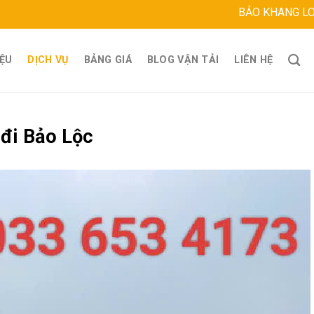
BẢO KHANG LOGISTICS
Địa
IỆU
DỊCH VỤ
BẢNG GIÁ
BLOG VẬN TẢI
LIÊN HỆ
 đi Bảo Lộc