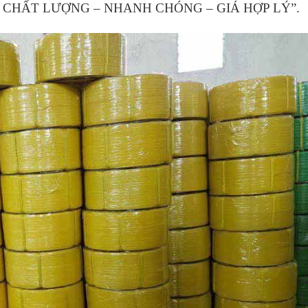
ÍN – CHẤT LƯỢNG – NHANH CHÓNG – GIÁ HỢP LÝ”.