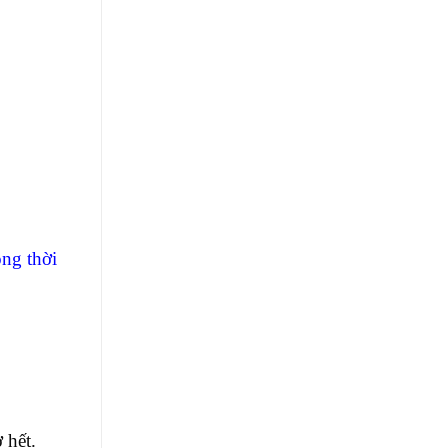
ng thời
 hết.