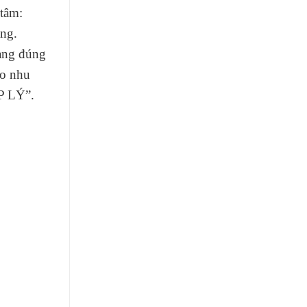
 tâm:
ng.
hàng đúng
eo nhu
 LÝ”.