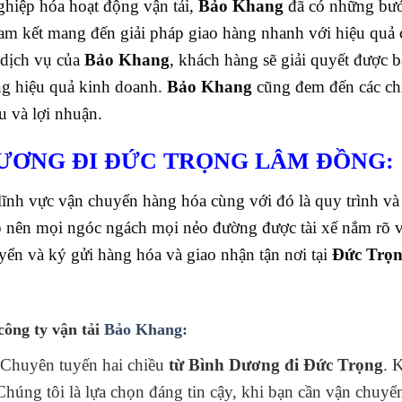
hiệp hóa hoạt động vận tải,
Bảo Khang
đã có những bước
am kết mang đến giải pháp giao hàng nhanh với hiệu quả 
 dịch vụ của
Bảo Khang
, khách hàng sẽ giải quyết được b
ăng hiệu quả kinh doanh.
Bảo Khang
cũng đem đến các ch
u và lợi nhuận.
ƯƠNG ĐI ĐỨC TRỌNG LÂM ĐỒNG:
nh vực vận chuyển hàng hóa cùng với đó là quy trình và l
 nên mọi ngóc ngách mọi nẻo đường được tài xế nắm rõ 
uyển và ký gửi hàng hóa và giao nhận tận nơi tại
Đức Trọ
công ty vận tải
Bảo Khang:
 Chuyên tuyến hai chiều
từ Bình Dương đi Đức Trọng
. 
húng tôi là lựa chọn đáng tin cậy, khi bạn cần vận chuyể