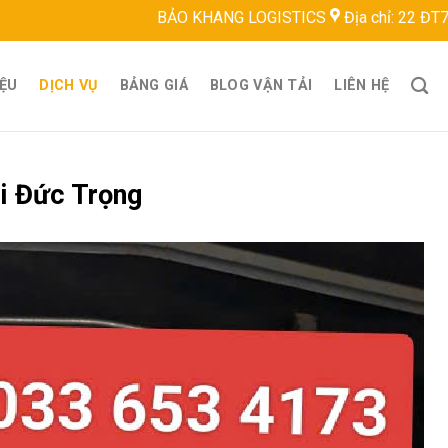
BẢO KHANG LOGISTICS
Địa chỉ: 22 ĐT743, Bình Hoà
IỆU
DỊCH VỤ
BẢNG GIÁ
BLOG VẬN TẢI
LIÊN HỆ
i Đức Trọng