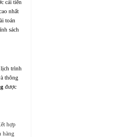
 cải tiến
cao nhất
ài toán
ính sách
ịch trình
và thông
ng
được
Kết hợp
n hàng