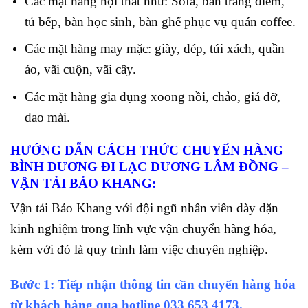
Các mặt hàng nội thất như: Sofa, bàn trang điểm,
tủ bếp, bàn học sinh, bàn ghế phục vụ quán coffee.
Các mặt hàng may mặc: giày, dép, túi xách, quần
áo, vãi cuộn, vãi cây.
Các mặt hàng gia dụng xoong nồi, chảo, giá đỡ,
dao mài.
HƯỚNG DẪN CÁCH THỨC CHUYỂN HÀNG
BÌNH DƯƠNG ĐI LẠC DƯƠNG LÂM ĐỒNG –
VẬN TẢI BẢO KHANG:
Vận tải Bảo Khang với đội ngũ nhân viên dày dặn
kinh nghiệm trong lĩnh vực vận chuyển hàng hóa,
kèm với đó là quy trình làm việc chuyên nghiệp.
Bước 1: Tiếp nhận thông tin cần chuyển hàng hóa
từ khách hàng qua hotline
033 653 4173.