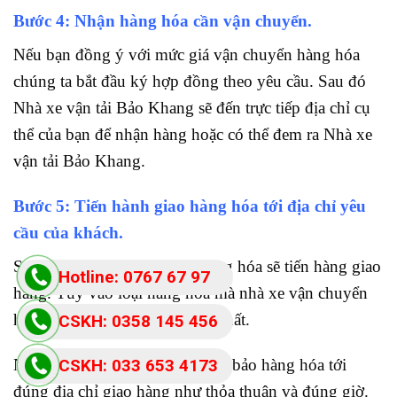
Bước 4: Nhận hàng hóa cần vận chuyển.
Nếu bạn đồng ý với mức giá vận chuyển hàng hóa
chúng ta bắt đầu ký hợp đồng theo yêu cầu. Sau đó
Nhà xe vận tải Bảo Khang sẽ đến trực tiếp địa chỉ cụ
thể của bạn để nhận hàng hoặc có thể đem ra Nhà xe
vận tải Bảo Khang.
Bước 5: Tiến hành giao hàng hóa tới địa chỉ yêu
cầu của khách.
Sau khi Nhà xe nhận được hàng hóa sẽ tiến hàng giao
Hotline: 0767 67 97
hàng. Tùy vào loại hàng hóa mà nhà xe vận chuyển
87
hàng hóa đi sao cho phù hợp nhất.
CSKH: 0358 145 456
Nhà xe vận tải Bảo Khang đảm bảo hàng hóa tới
CSKH: 033 653 4173
đúng địa chỉ giao hàng như thỏa thuận và đúng giờ.