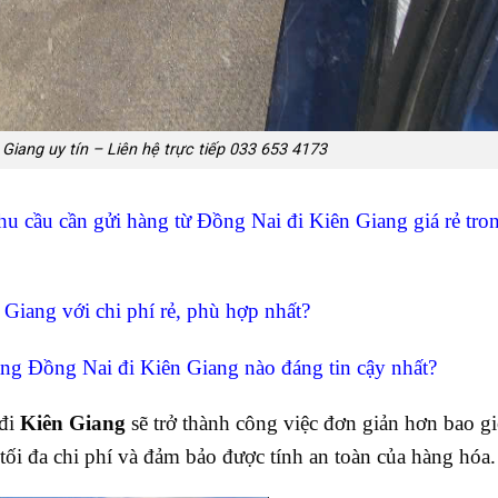
Giang uy tín – Liên hệ trực tiếp 033 653 4173
hu cầu cần gửi hàng từ Đồng Nai đi Kiên Giang
giá rẻ tro
Giang với chi phí rẻ, phù hợp nhất?
àng Đồng Nai đi Kiên Giang nào đáng tin cậy nhất?
đi
Kiên Giang
sẽ trở thành công việc đơn giản hơn bao gi
tối đa chi phí và đảm bảo được tính an toàn của hàng hóa.