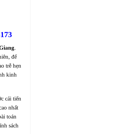
173
 Giang
.
iên, để
ao trễ hẹn
nh kinh
 cải tiến
cao nhất
bài toán
ính sách