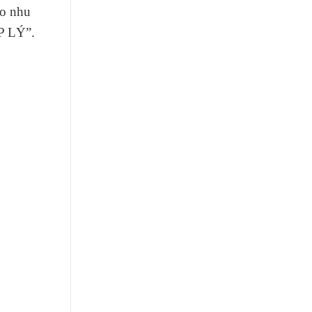
eo nhu
 LÝ”.