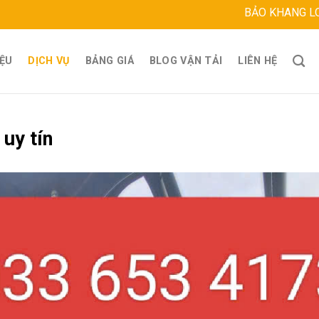
BẢO KHANG LOGISTICS
Đị
IỆU
DỊCH VỤ
BẢNG GIÁ
BLOG VẬN TẢI
LIÊN HỆ
uy tín