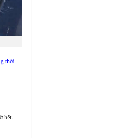
ng thời
ờ hết.