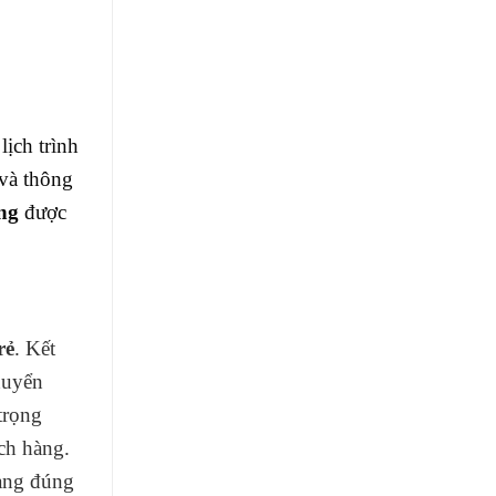
ịch trình
và thông
ang
được
rẻ
. Kết
huyển
trọng
ch hàng.
hàng đúng