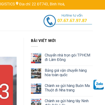
a chỉ: 22 ĐT743, Bình Hoà, Thuận An, Bình Dương, Việt Nam
Ho
BÀI VIẾT MỚI
Chuyển nhà trọn gói TPHCM
đi Lâm Đồng
Bảng giá vận chuyển hàng
hóa toàn quốc
Chành xe gửi hàng Buôn Ma
Thuột đi Nha trang
Chành xe gửi hàng tây Ninh