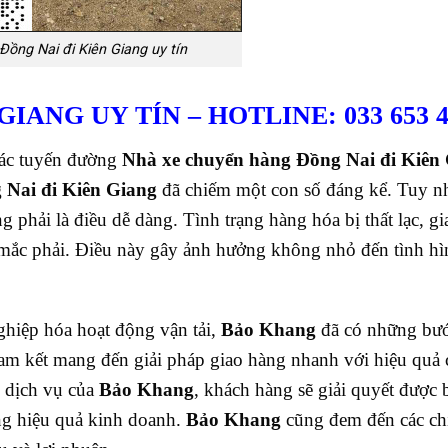
Đồng Nai đi Kiên Giang uy tín
IANG UY TÍN – HOTLINE: 033 653 4
thác tuyến đường
Nhà xe chuyển hàng Đồng Nai đi Kiên
Nai đi Kiên Giang
đã chiếm một con số đáng kể. Tuy nh
g phải là điều dễ dàng. Tình trạng hàng hóa bị thất lạc, gi
g mắc phải. Điều này gây ảnh hưởng không nhỏ đến tình hì
hiệp hóa hoạt động vận tải,
Bảo Khang
đã có những bước
am kết mang đến giải pháp giao hàng nhanh với hiệu quả 
 dịch vụ của
Bảo Khang
, khách hàng sẽ giải quyết được 
ăng hiệu quả kinh doanh.
Bảo Khang
cũng đem đến các ch