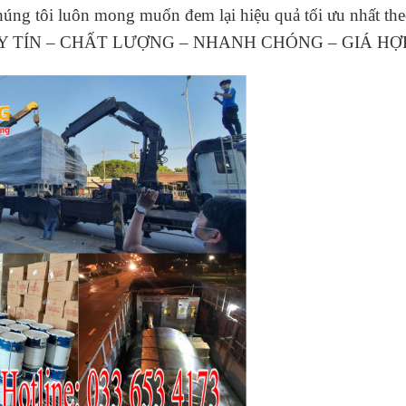
húng tôi luôn mong muốn đem lại hiệu quả tối ưu nhất th
 “UY TÍN – CHẤT LƯỢNG – NHANH CHÓNG – GIÁ HỢP