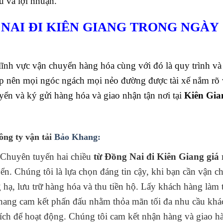
u và lợi nhuận.
NAI ĐI KIÊN GIANG TRONG NGÀY
nh vực vận chuyển hàng hóa cùng với đó là quy trình và l
p nên mọi ngóc ngách mọi nẻo đường được tài xế nắm rõ 
uyển và ký gửi hàng hóa và giao nhận tận nơi tại
Kiên Gi
ông ty vận tải
Bảo Khang:
 Chuyên tuyến hai chiều
từ Đồng Nai đi Kiên Giang giá 
n. Chúng tôi là lựa chọn đáng tin cậy, khi bạn cần vận c
 hạ, lưu trữ hàng hóa và thu tiền hộ. Lấy khách hàng làm 
 cam kết phấn đấu nhằm thỏa mãn tối đa nhu cầu khá
ích để hoạt động. Chúng tôi cam kết nhận hàng và giao 