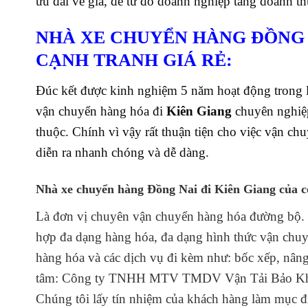
ưu đãi về giá, để từ đó doanh nghiệp tăng doanh th
NHÀ XE CHUYỂN HÀNG ĐỒNG 
CẠNH TRANH GIÁ RẺ:
Đúc kết được kinh nghiệm 5 năm hoạt động trong lĩ
vận chuyển hàng hóa đi
Kiên Giang
chuyên nghiệ
thuộc. Chính vì vậy rất thuận tiện cho việc vận ch
diễn ra nhanh chóng và dễ dàng.
Nhà xe chuyển hàng Đồng Nai đi Kiên Giang
của c
Là đơn vị chuyên vận chuyển hàng hóa đường bộ.
hợp đa dạng hàng hóa, đa dạng hình thức vận chuyể
hàng hóa và các dịch vụ đi kèm như: bốc xếp, nâng
tâm: Công ty TNHH MTV TMDV Vận Tải Bảo Khang
Chúng tôi lấy tín nhiệm của khách hàng làm mục đ