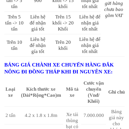
tấn -> 5
900
khối -> 15
nhận giá
gửi hàng
tấn
khối
tốt nhất
chưa bao
gồm VAT
Trên 5
Liên hệ
Trên 15
Liên hệ để
tấn -> 10
để nhận
khối -> 20
nhận giá
tấn
giá tốt
Khối
tốt nhất
Liên hệ
Liên hệ để
Trên 10
Trên 20
để nhận
nhận giá
tấn
khối
gía tốt
tốt nhất
BẢNG GIÁ CHÀNH XE CHUYỂN HÀNG ĐẮK
NÔNG ĐI ĐỒNG THÁP KHI ĐI NGUYÊN XE
:
Cước vận
Loại
Kích thước xe
Mô tả
chuyển
Ghi chú
xe
(Dài*Rộng*Cao)m
xe
(Vnđ/
Khối)
Bảng
Xe tải
2 tấn
4.2 x 1.8 x 1.8m
7.000.000
giá này
thùng
cho
bạt có