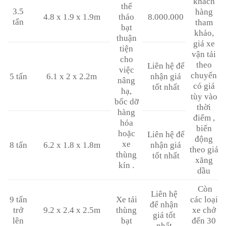
khách
thể
3.5
hàng
4.8 x 1.9 x 1.9m
tháo
8.000.000
tấn
tham
bạt
khảo,
thuận
giá xe
tiện
vận tải
cho
theo
Liên hệ để
việc
chuyến
5 tấn
6.1 x 2 x 2.2m
nhận giá
nâng
có giá
tốt nhất
hạ,
tùy vào
bốc dỡ
thời
hàng
điểm ,
hóa
biến
hoặc
Liên hệ để
động
xe
8 tấn
6.2 x 1.8 x 1.8m
nhận giá
theo giá
thùng
tốt nhất
xăng
kín .
dầu
Còn
Liên hệ
9 tấn
Xe tải
các loại
để nhận
trở
9.2 x 2.4 x 2.5m
thùng
xe chở
giá tốt
lên
bạt
đến 30
nhất