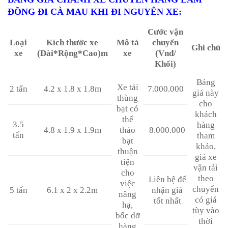
ĐỒNG ĐI CÀ MAU KHI ĐI NGUYÊN XE
:
Cước vận
Loại
Kích thước xe
Mô tả
chuyển
Ghi chú
xe
(Dài*Rộng*Cao)m
xe
(Vnđ/
Khối)
Bảng
Xe tải
2 tấn
4.2 x 1.8 x 1.8m
7.000.000
giá này
thùng
cho
bạt có
khách
thể
3.5
hàng
4.8 x 1.9 x 1.9m
tháo
8.000.000
tấn
tham
bạt
khảo,
thuận
giá xe
tiện
vận tải
cho
theo
Liên hệ để
việc
chuyến
5 tấn
6.1 x 2 x 2.2m
nhận giá
nâng
có giá
tốt nhất
hạ,
tùy vào
bốc dỡ
thời
hàng