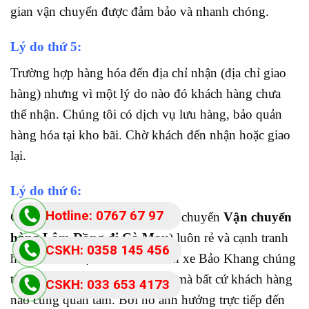
gian vận chuyển được đảm bảo và nhanh chóng.
Lý do thứ 5:
Trường hợp hàng hóa đến địa chỉ nhận (địa chỉ giao
hàng) nhưng vì một lý do nào đó khách hàng chưa
thể nhận. Chúng tôi có dịch vụ lưu hàng, bảo quản
hàng hóa tại kho bãi. Chờ khách đến nhận hoặc giao
lại.
Lý do thứ 6:
Hotline: 0767 67 97
Cước vận chuyển (giá cước vận chuyển
Vận chuyển
hàng Lâm Đồng đi Cà Mau
) luôn rẻ và cạnh tranh
87
CSKH: 0358 145 456
hơn các đơn vị khác: Với chành xe Bảo Khang chúng
tôi thấu hiểu giá cước là yếu tố mà bất cứ khách hàng
CSKH: 033 653 4173
nào cũng quan tâm. Bởi nó ảnh hưởng trực tiếp đến