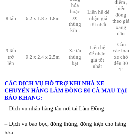
điểm ,
hóa
biến
hoặc
Liên hệ để
động
xe
8 tấn
6.2 x 1.8 x 1.8m
nhận giá
theo giá
thùng
tốt nhất
xăng
kín .
dầu
Còn
Liên hệ
9 tấn
Xe tải
các loại
để nhận
trở
9.2 x 2.4 x 2.5m
thùng
xe chở
giá tốt
lên
bạt
đến 30
nhất
T
CÁC DỊCH VỤ HỖ TRỢ KHI NHÀ XE
CHUYỂN HÀNG LÂM ĐỒNG ĐI CÀ MAU TẠI
BẢO KHANG:
– Dịch vụ nhận hàng tận nơi tại Lâm Đồng.
– Dịch vụ bao bọc, đóng thùng, đóng kiện cho hàng
hóa.