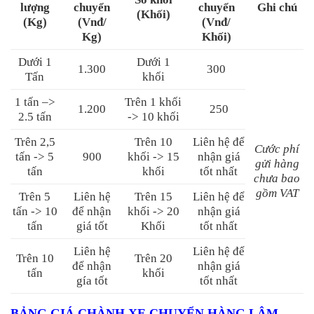
lượng
chuyển
chuyển
Ghi chú
(Khối)
(Kg)
(Vnđ/
(Vnđ/
Kg)
Khối)
Dưới 1
Dưới 1
1.300
300
Tấn
khối
1 tấn –>
Trên 1 khối
1.200
250
2.5 tấn
-> 10 khối
Trên 2,5
Trên 10
Liên hệ để
Cước phí
tấn -> 5
900
khối -> 15
nhận giá
gửi hàng
tấn
khối
tốt nhất
chưa bao
gồm VAT
Trên 5
Liên hệ
Trên 15
Liên hệ để
tấn -> 10
để nhận
khối -> 20
nhận giá
tấn
giá tốt
Khối
tốt nhất
Liên hệ
Liên hệ để
Trên 10
Trên 20
để nhận
nhận giá
tấn
khối
gía tốt
tốt nhất
BẢNG GIÁ CHÀNH XE CHUYỂN HÀNG LÂM