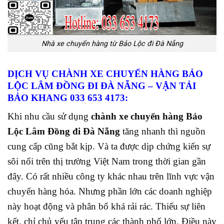
Nhà xe chuyển hàng từ Bảo Lộc đi Đà Nẵng
DỊCH VỤ CHÀNH XE CHUYỂN HÀNG BẢO
LỘC LÂM ĐỒNG ĐI ĐÀ NẴNG
– VẬN TẢI
BẢO KHANG 033 653 4173:
Khi nhu cầu sử dụng
chành xe chuyển hàng Bảo
Lộc Lâm Đồng đi Đà Nẵng
tăng nhanh thì nguồn
cung cấp cũng bắt kịp. Và ta được dịp chứng kiến sự
sôi nổi trên thị trường Việt Nam
trong thời gian gần
đây. Có rất nhiều công ty khác nhau trên lĩnh vực vận
chuyển hàng hóa. Nhưng phần lớn các doanh nghiệp
này hoạt động và phân bổ khá rải rác. Thiếu sự liên
kết, chỉ chủ yếu tập trung các thành phố lớn.
Điều này