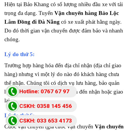
Hiện tại Bảo Khang có số lượng nhiều đầu xe với tải
trọng đa dạng. Tuyến
Vận chuyển hàng Bảo Lộc
Lâm Đồng đi Đà Nẵng
có xe xuất phát hằng ngày.
Do đó thời gian vận chuyển được đảm bảo và nhanh
chóng.
Lý do thứ 5:
Trường hợp hàng hóa đến địa chỉ nhận (địa chỉ giao
hàng) nhưng vì một lý do nào đó khách hàng chưa
thể nhận. Chúng tôi có dịch vụ lưu hàng, bảo quản
Hotline: 0767 67 97
hàng hóa tại kho bãi. Chờ khách đến nhận hoặc giao
lại.
87
CSKH: 0358 145 456
Lý do thứ 6:
CSKH: 033 653 4173
Cước vận chuyển (giá cước vận chuyển
Vận chuyển