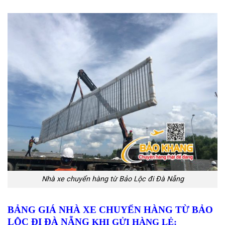
Nhà xe chuyển hàng từ Bảo Lộc đi Đà Nẵng
BẢNG GIÁ NHÀ XE CHUYỂN HÀNG TỪ BẢO
LỘC ĐI ĐÀ NẴNG
KHI GỬI HÀNG LẺ
: