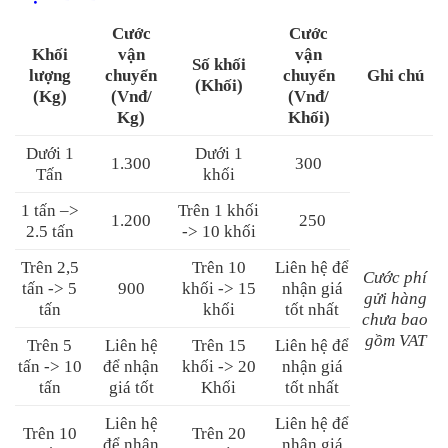
Cước
Cước
Khối
vận
vận
Số khối
lượng
chuyển
chuyển
Ghi chú
(Khối)
(Kg)
(Vnđ/
(Vnđ/
Kg)
Khối)
Dưới 1
Dưới 1
1.300
300
Tấn
khối
1 tấn –>
Trên 1 khối
1.200
250
2.5 tấn
-> 10 khối
Trên 2,5
Trên 10
Liên hệ để
Cước phí
tấn -> 5
900
khối -> 15
nhận giá
gửi hàng
tấn
khối
tốt nhất
chưa bao
gồm VAT
Trên 5
Liên hệ
Trên 15
Liên hệ để
tấn -> 10
để nhận
khối -> 20
nhận giá
tấn
giá tốt
Khối
tốt nhất
Liên hệ
Liên hệ để
Trên 10
Trên 20
để nhận
nhận giá