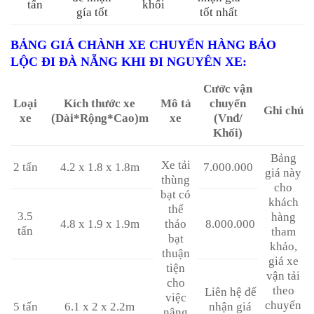
tấn
khối
gía tốt
tốt nhất
BẢNG GIÁ CHÀNH XE CHUYỂN HÀNG BẢO
LỘC ĐI ĐÀ NẴNG KHI ĐI NGUYÊN XE
:
Cước vận
Loại
Kích thước xe
Mô tả
chuyển
Ghi chú
xe
(Dài*Rộng*Cao)m
xe
(Vnđ/
Khối)
Bảng
Xe tải
2 tấn
4.2 x 1.8 x 1.8m
7.000.000
giá này
thùng
cho
bạt có
khách
thể
3.5
hàng
4.8 x 1.9 x 1.9m
tháo
8.000.000
tấn
tham
bạt
khảo,
thuận
giá xe
tiện
vận tải
cho
theo
Liên hệ để
việc
chuyến
5 tấn
6.1 x 2 x 2.2m
nhận giá
nâng