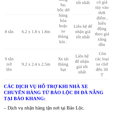
có giá
tốt nhất
hạ,
tùy vào
bốc dỡ
thời
hàng
điểm ,
hóa
biến
hoặc
Liên hệ để
động
xe
8 tấn
6.2 x 1.8 x 1.8m
nhận giá
theo giá
thùng
tốt nhất
xăng
kín .
dầu
Còn
Liên hệ
9 tấn
Xe tải
các loại
để nhận
trở
9.2 x 2.4 x 2.5m
thùng
xe chở
giá tốt
lên
bạt
đến 30
nhất
T
CÁC DỊCH VỤ HỖ TRỢ KHI NHÀ XE
CHUYỂN HÀNG TỪ BẢO LỘC ĐI ĐÀ NẴNG
TẠI BẢO KHANG:
– Dịch vụ nhận hàng tận nơi tại Bảo Lộc.