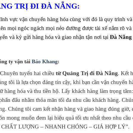
G TRỊ ĐI ĐÀ NẴNG:
nh vực vận chuyển hàng hóa cùng với đó là quy trình và l
ên mọi ngóc ngách mọi nẻo đường được tài xế nắm rõ và
uyển và ký gửi hàng hóa và giao nhận tận nơi tại
Đà Nẵn
ông ty vận tải
Bảo Khang:
 Chuyên tuyến hai chiều
từ Quảng Trị đi Đà Nẵng
. Kết 
g tôi là lựa chọn đáng tin cậy, khi bạn cần vận chuyển 
trữ hàng hóa và thu tiền hộ. Lấy khách hàng làm trọng tâm
 đấu nhằm thỏa mãn tối đa nhu cầu khách hàng. Chúng
ng. Chúng tôi cam kết nhận hàng và giao hàng đúng giờ, 
uôn mong muốn đem lại hiệu quả tối ưu nhất theo nhu cầu 
ÍN – CHẤT LƯỢNG – NHANH CHÓNG – GIÁ HỢP LÝ”.