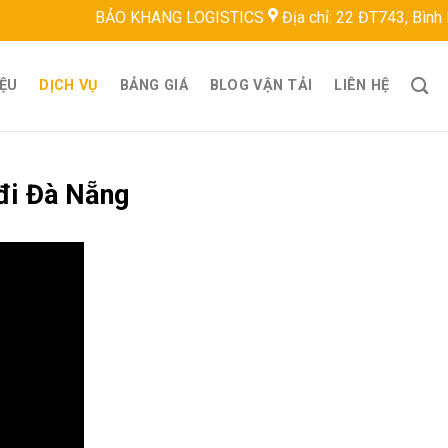
BẢO KHANG LOGISTICS
Địa chỉ: 22 ĐT743, Bình Hoà, Thuận 
IỆU
DỊCH VỤ
BẢNG GIÁ
BLOG VẬN TẢI
LIÊN HỆ
đi Đà Nẵng