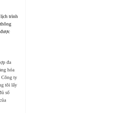
ịch trình
 thông
g
được
hợp đa
hàng hóa
: Công ty
 tôi lấy
đủ số
của