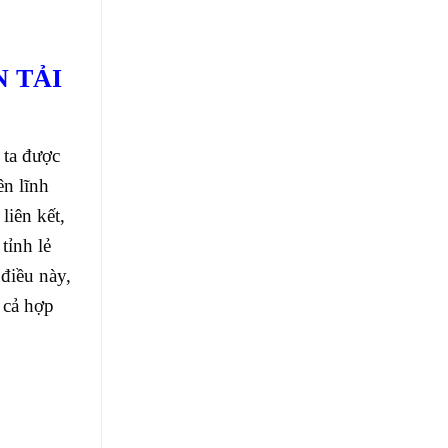
N TẢI
 ta được
ên lĩnh
liên kết,
tỉnh lẻ
điều này,
 cả hợp