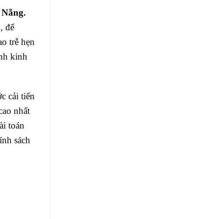
 Nẵng.
, để
ao trễ hẹn
nh kinh
 cải tiến
cao nhất
ài toán
ính sách