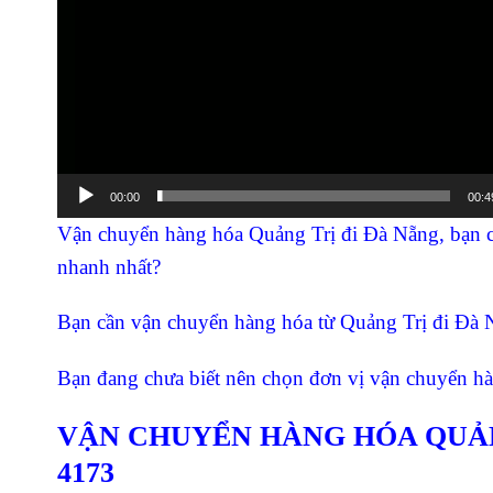
00:00
00:4
Vận chuyển hàng hóa Quảng Trị đi Đà Nẵng, bạn có
nhanh nhất?
Bạn cần vận chuyển hàng hóa từ Quảng Trị đi Đà N
Bạn đang chưa biết nên chọn đơn vị vận chuyển h
VẬN CHUYỂN HÀNG HÓA QUẢNG 
4173