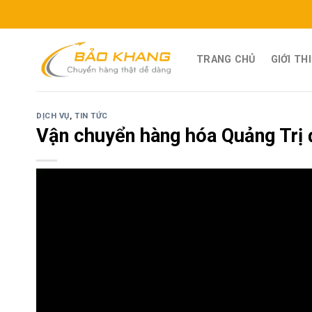
Skip
to
content
TRANG CHỦ
GIỚI TH
DỊCH VỤ
,
TIN TỨC
Vận chuyển hàng hóa Quảng Trị 
Trình
chơi
Video