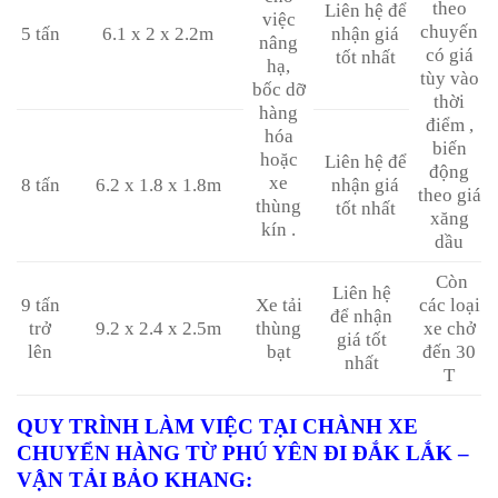
theo
Liên hệ để
việc
chuyến
5 tấn
6.1 x 2 x 2.2m
nhận giá
nâng
có giá
tốt nhất
hạ,
tùy vào
bốc dỡ
thời
hàng
điểm ,
hóa
biến
hoặc
Liên hệ để
động
xe
8 tấn
6.2 x 1.8 x 1.8m
nhận giá
theo giá
thùng
tốt nhất
xăng
kín .
dầu
Còn
Liên hệ
9 tấn
Xe tải
các loại
để nhận
trở
9.2 x 2.4 x 2.5m
thùng
xe chở
giá tốt
lên
bạt
đến 30
nhất
T
QUY TRÌNH LÀM VIỆC TẠI CHÀNH XE
CHUYỂN HÀNG TỪ PHÚ YÊN ĐI ĐẮK LẮK –
VẬN TẢI BẢO KHANG: