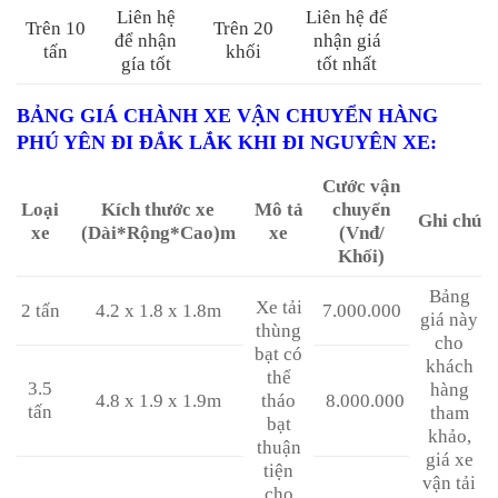
Liên hệ
Liên hệ để
Trên 10
Trên 20
để nhận
nhận giá
tấn
khối
gía tốt
tốt nhất
BẢNG GIÁ CHÀNH XE VẬN CHUYỂN HÀNG
PHÚ YÊN ĐI ĐẮK LẮK KHI ĐI NGUYÊN XE
:
Cước vận
Loại
Kích thước xe
Mô tả
chuyển
Ghi chú
xe
(Dài*Rộng*Cao)m
xe
(Vnđ/
Khối)
Bảng
Xe tải
2 tấn
4.2 x 1.8 x 1.8m
7.000.000
giá này
thùng
cho
bạt có
khách
thể
3.5
hàng
4.8 x 1.9 x 1.9m
tháo
8.000.000
tấn
tham
bạt
khảo,
thuận
giá xe
tiện
vận tải
cho