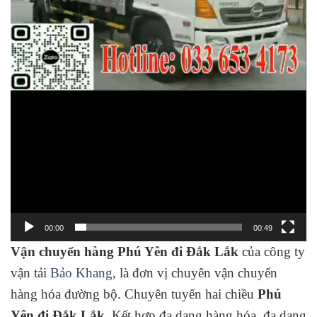
00:00
00:49
Vận chuyển hàng Phú Yên đi Đắk Lắk
của công ty
vận tải
Bảo Khang
, là đơn vị chuyên vận chuyển
hàng hóa đường bộ. Chuyên tuyến hai chiều
Phú
Yên đi Đắk Lắk
. Kết hợp đa dạng hàng hóa, đa dạng