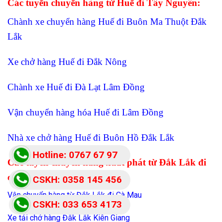
Các tuyến chuyển hàng từ Huế đi Tây Nguyên:
Chành xe chuyển hàng Huế đi Buôn Ma Thuột Đắk
Lắk
Xe chở hàng Huế đi Đắk Nông
Chành xe Huế đi Đà Lạt Lâm Đồng
Vận chuyển hàng hóa Huế đi Lâm Đồng
Nhà xe chở hàng Huế đi Buôn Hồ Đắk Lắk
Hotline: 0767 67 97
Các tuyến chuyển hàng xuất phát từ Đắk Lắk đi
87
các tỉnh Miền Tây:
CSKH: 0358 145 456
Vận chuyển hàng từ Đắk Lắk đi Cà Mau
CSKH: 033 653 4173
Xe tải chở hàng Đắk Lắk Kiên Giang