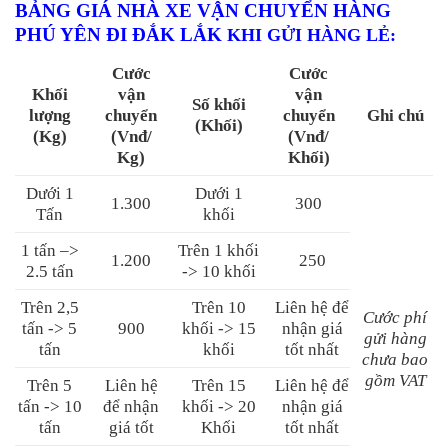
BẢNG GIÁ NHÀ XE VẬN CHUYỂN HÀNG
PHÚ YÊN ĐI ĐẮK LẮK
KHI GỬI HÀNG LẺ
:
Cước
Cước
Khối
vận
vận
Số khối
lượng
chuyển
chuyển
Ghi chú
(Khối)
(Kg)
(Vnđ/
(Vnđ/
Kg)
Khối)
Dưới 1
Dưới 1
1.300
300
Tấn
khối
1 tấn –>
Trên 1 khối
1.200
250
2.5 tấn
-> 10 khối
Trên 2,5
Trên 10
Liên hệ để
Cước phí
tấn -> 5
900
khối -> 15
nhận giá
gửi hàng
tấn
khối
tốt nhất
chưa bao
gồm VAT
Trên 5
Liên hệ
Trên 15
Liên hệ để
tấn -> 10
để nhận
khối -> 20
nhận giá
tấn
giá tốt
Khối
tốt nhất