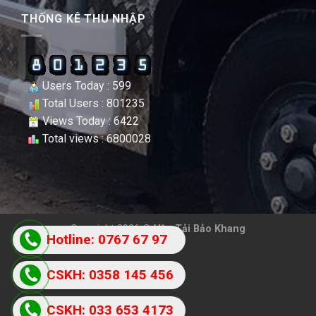
THỐNG KÊ THU NHẬP
Users Today : 599
Total Users : 801235
Views Today : 6422
Total views : 6800028
Copyright 2026 ©
Vận Tải Bảo Khang
Hotline: 0767 67 97
87
CSKH: 0358 145 456
CSKH: 033 653 4173