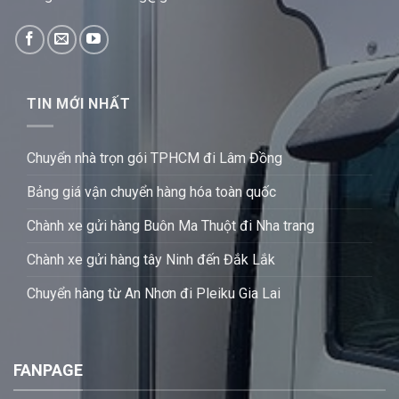
TIN MỚI NHẤT
Chuyển nhà trọn gói TPHCM đi Lâm Đồng
Bảng giá vận chuyển hàng hóa toàn quốc
Chành xe gửi hàng Buôn Ma Thuột đi Nha trang
Chành xe gửi hàng tây Ninh đến Đắk Lắk
Chuyển hàng từ An Nhơn đi Pleiku Gia Lai
FANPAGE