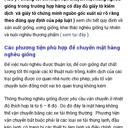
giống trong trường hợp hàng có đầy đủ giấy tờ kiểm
dịch và giấy tờ chứng minh nguồn gốc xuất xứ rõ ràng
theo đúng quy định của páp luật )
xem chi tiết quy định về
sản xuất giống, ương giống, khai thác nghêu giống tự nhiên
và nuôi nghêu thương phẩm
( xem tại đây
) .
Các phương tiện phù hợp để chuyển mặt hàng
nghêu giống
Để việc nuôi nghêu được thuận lợi, để con giống đạt chất
lượng tốt thì ngoài các kĩ thuật nuôi trồng, kiểm dịch của các
trại giống được cơ quan nhà nước cho phép, yếu tố vận
chuyển luôn đống một vai trò quan trọng không kém .
Thông thường nghêu giống được yêu cầu vận chuyển ở nhiệt
độ thích hợp là từ 6 – 8 độ . Do đó đây là mặt hàng không
thể vận chuyển bằng các xe tải thông thường . Phương tiện
vận chuyển bắt buộc phải là các loại xe tải thùng lạnh, đầu
kéo lạnh, có trang bị các thiết bị làm lạnh và điều chỉnh, giám