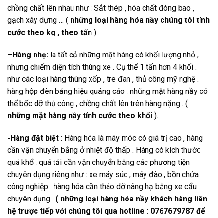
chồng chất lên nhau như : Sắt thép , hóa chất đóng bao ,
gạch xây dựng … (
những loại hàng hóa nầy chúng tôi tính
cước theo kg , theo tấn
) .
–
Hàng nhẹ:
là tất cả những mặt hàng có khối lượng nhỏ ,
nhưng chiếm diện tích thùng xe . Cụ thể 1 tấn hơn 4 khối .
như các loại hàng thùng xốp , tre đan , thủ công mỹ nghệ .
hàng hộp đèn bảng hiệu quảng cáo . nhũng mặt hàng nầy có
thể bốc dỡ thủ công , chồng chất lên trên hàng nặng . (
những mặt hàng nầy tính cước theo khối
).
-Hàng đặt biệt
: Hàng hóa là máy móc có giá trị cao , hàng
cần vận chuyển bằng ở nhiệt độ thấp . Hàng có kích thước
quá khổ , quá tải cần vận chuyển bằng các phương tiện
chuyên dụng riêng như : xe máy súc , máy đào , bồn chứa
công nghiệp . hàng hóa cần tháo dỡ nâng hạ bằng xe cẩu
chuyên dụng .
( những loại hàng hóa nầy khách hàng liên
hệ trược tiếp với chúng tôi qua hotline : 0767679787 để