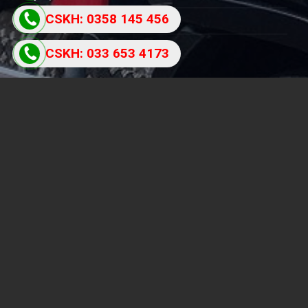
87
CSKH: 0358 145 456
Chính sách bồi thường
Chính sách bảo mật
CSKH: 033 653 4173
THỐNG KÊ THU NHẬP
Users Today : 289
Total Users : 801622
Views Today : 2024
Total views : 6803492
Copyright 2026 ©
Vận Tải Bảo Khang