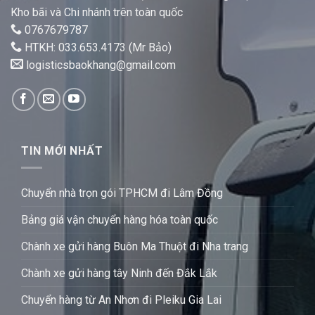
Kho bãi và Chi nhánh trên toàn quốc
0767679787
HTKH: 033.653.4173 (Mr Bảo)
logisticsbaokhang@gmail.com
TIN MỚI NHẤT
Chuyển nhà trọn gói TPHCM đi Lâm Đồng
Bảng giá vận chuyển hàng hóa toàn quốc
Chành xe gửi hàng Buôn Ma Thuột đi Nha trang
Chành xe gửi hàng tây Ninh đến Đắk Lắk
Chuyển hàng từ An Nhơn đi Pleiku Gia Lai