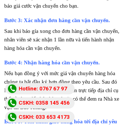
báo giá cước vận chuyển cho bạn.
Bước 3: Xác nhận đơn hàng cần vận chuyển.
Sau khi báo gía xong cho đơn hàng cần vận chuyển,
nhân viên sẽ xác nhận 1 lần nữa và tiến hành nhận
hàng hóa cần vận chuyển.
Bước 4: Nhận hàng hóa cần vận chuyển.
Nếu bạn đồng ý với mức giá vận chuyển hàng hóa
chúng ta bắt đầu ký hợp đồng theo yêu cầu. Sau đó
Hotline: 0767 67 97
Nhà xe vận tải Bảo Khang sẽ đến trực tiếp địa chỉ cụ
thể của bạn để nhận hàng hoặc có thể đem ra Nhà xe
87
CSKH: 0358 145 456
vận tải Bảo Khang.
CSKH: 033 653 4173
Bước 5: Tiến hành giao hàng hóa tới địa chỉ yêu