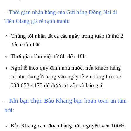
–
Thời gian nhận hàng của Gửi hàng Đồng Nai đi
Tiền Giang giá rẻ cạnh tranh:
Chúng tôi nhận tất cả các ngày trong tuần từ thứ 2
đến chủ nhật.
Thời gian làm việc từ 8h đến 18h.
Nghỉ lễ theo quy định nhà nước, nếu khách hàng
có nhu cầu gửi hàng vào ngày lễ vui lòng liên hệ
033 653 4173 để được tư vấn và báo giá.
–
Khi bạn chọn Bảo Khang bạn hoàn toàn an tâm
bởi:
Bảo Khang cam đoan hàng hóa nguyên vẹn 100%