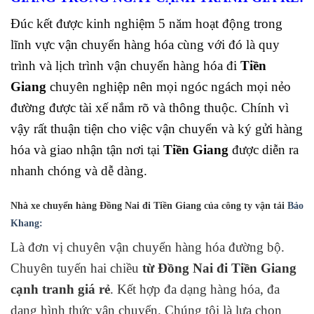
Đúc kết được kinh nghiệm 5 năm hoạt động trong
lĩnh vực vận chuyển hàng hóa cùng với đó là quy
trình và lịch trình vận chuyển hàng hóa đi
Tiền
Giang
chuyên nghiệp nên mọi ngóc ngách mọi nẻo
đường được tài xế nắm rõ và thông thuộc. Chính vì
vậy rất thuận tiện cho việc vận chuyển và ký gửi hàng
hóa và giao nhận tận nơi tại
Tiền Giang
được diễn ra
nhanh chóng và dễ dàng.
Nhà xe chuyển hàng Đồng Nai đi Tiền Giang
của công ty vận tải
Bảo
Khang:
Là đơn vị chuyên vận chuyển hàng hóa đường bộ.
Chuyên tuyến hai chiều
từ Đồng Nai đi Tiền Giang
cạnh tranh giá rẻ
. Kết hợp đa dạng hàng hóa, đa
dạng hình thức vận chuyển. Chúng tôi là lựa chọn