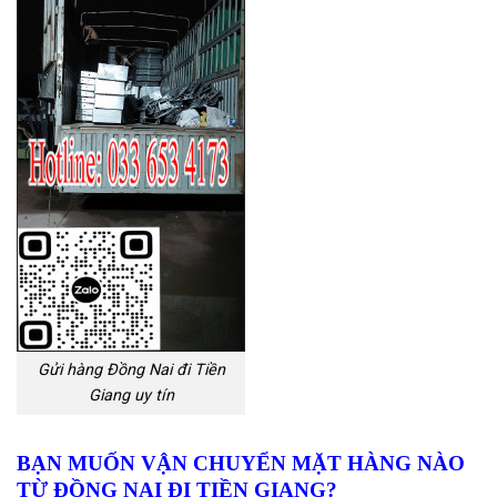
Gửi hàng Đồng Nai đi Tiền
Giang uy tín
BẠN MUỐN VẬN CHUYỂN MẶT HÀNG NÀO
TỪ ĐỒNG NAI ĐI TIỀN GIANG?