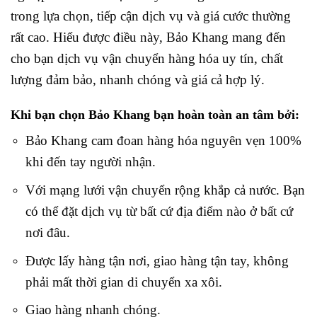
trong lựa chọn, tiếp cận dịch vụ và giá cước thường
rất cao.
Hiểu được điều này, Bảo Khang mang đến
cho bạn dịch vụ vận chuyển hàng hóa uy tín, chất
lượng đảm bảo, nhanh chóng và giá cả hợp lý.
Khi bạn chọn Bảo Khang bạn hoàn toàn an tâm bởi:
Bảo Khang cam đoan hàng hóa nguyên vẹn 100%
khi đến tay người nhận.
Với mạng lưới vận chuyển rộng khắp cả nước. Bạn
có thể đặt dịch vụ từ bất cứ địa điểm nào ở bất cứ
nơi đâu.
Được lấy hàng tận nơi, giao hàng tận tay, không
phải mất thời gian di chuyển xa xôi.
Giao hàng nhanh chóng.