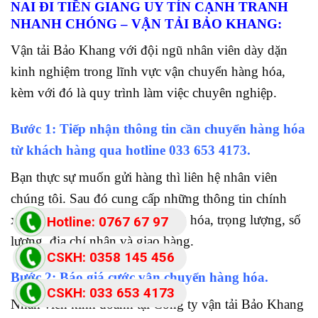
NAI ĐI TIỀN GIANG UY TÍN CẠNH TRANH
NHANH CHÓNG – VẬN TẢI BẢO KHANG:
Vận tải Bảo Khang với đội ngũ nhân viên dày dặn
kinh nghiệm trong lĩnh vực vận chuyển hàng hóa,
kèm với đó là quy trình làm việc chuyên nghiệp.
Bước 1: Tiếp nhận thông tin cần chuyển hàng hóa
từ khách hàng qua hotline
033 653 4173.
Bạn thực sự muốn gửi hàng thì liên hệ nhân viên
chúng tôi. Sau đó cung cấp những thông tin chính
xác về hàng hóa như: Loại hàng hóa, trọng lượng, số
Hotline: 0767 67 97
lượng, địa chỉ nhận và giao hàng.
87
CSKH: 0358 145 456
Bước 2: Báo giá cước vận chuyển hàng hóa.
CSKH: 033 653 4173
Nhân viên kinh doanh tại Công ty vận tải Bảo Khang