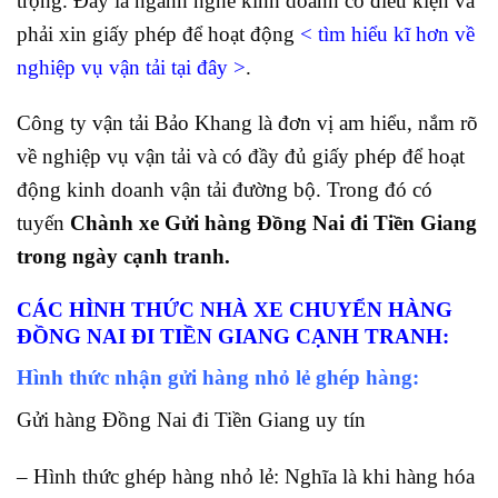
trọng. Đây là ngành nghề kinh doanh có điều kiện và
phải xin giấy phép để hoạt động
<
tìm hiểu kĩ hơn về
nghiệp vụ vận tải tại đây
>
.
Công ty vận tải Bảo Khang là đơn vị am hiểu, nắm rõ
về nghiệp vụ vận tải và có đầy đủ giấy phép để hoạt
động kinh doanh vận tải đường bộ. Trong đó có
tuyến
Chành xe Gửi hàng Đồng Nai đi Tiền Giang
trong ngày cạnh tranh
.
CÁC HÌNH THỨC NHÀ XE CHUYỂN HÀNG
ĐỒNG NAI ĐI TIỀN GIANG CẠNH TRANH
:
Hình thức nhận gửi hàng nhỏ lẻ ghép hàng:
Gửi hàng Đồng Nai đi Tiền Giang uy tín
– Hình thức ghép hàng nhỏ lẻ: Nghĩa là khi hàng hóa