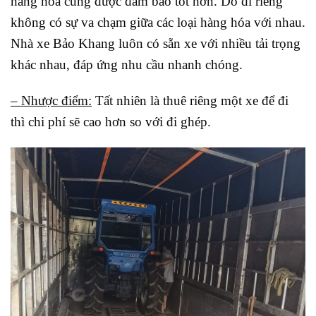
hàng hóa cũng được đảm bảo tốt hơn. Do đi riêng
không có sự va chạm giữa các loại hàng hóa với nhau.
Nhà xe Bảo Khang luôn có sẵn xe với nhiều tải trọng
khác nhau, đáp ứng nhu cầu nhanh chóng.
– Nhược điểm:
Tất nhiên là thuê riêng một xe để đi
thì chi phí sẽ cao hơn so với đi ghép.