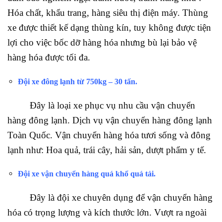
Hóa chất, khẩu trang, hàng siêu thị điện máy. Thùng
xe được thiết kế dạng thùng kín, tuy không được tiện
lợi cho việc bốc dỡ hàng hóa nhưng bù lại bảo vệ
hàng hóa được tối đa.
Đội xe đông lạnh từ 750kg – 30 tấn.
Đây là loại xe phục vụ nhu cầu vận chuyển
hàng đông lạnh. Dịch vụ vận chuyển hàng đông lạnh
Toàn Quốc. Vận chuyển hàng hóa tươi sống và đông
lạnh như: Hoa quả, trái cây, hải sản, dượt phẩm y tế.
Đội xe vận chuyển hàng quá khổ quá tải
.
Đây là đội xe chuyên dụng để vận chuyển hàng
hóa có trọng lượng và kích thước lớn. Vượt ra ngoài