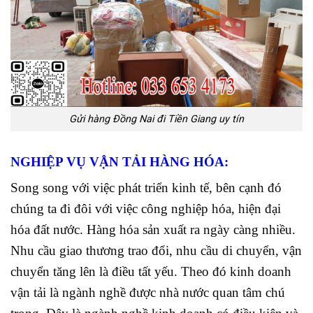
Gửi hàng Đồng Nai đi Tiền Giang uy tín
NGHIỆP VỤ VẬN TẢI HÀNG HÓA:
Song song với việc phát triển kinh tế, bên cạnh đó
chúng ta đi đôi với việc công nghiệp hóa, hiện đại
hóa đất nước. Hàng hóa sản xuất ra ngày càng nhiều.
Nhu cầu giao thương trao đổi, nhu cầu di chuyển, vận
chuyển tăng lên là điều tất yếu. Theo đó kinh doanh
vận tải là ngành nghề được nhà nước quan tâm chú