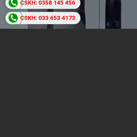
CSKH: 0358 145 456
CSKH: 033 653 4173
CHÍNH SÁCH
Chính sách và quy định chung
Quy định và hình thức thanh toán
Chính sách bồi thường
Chính sách bảo mật
THỐNG KÊ THU NHẬP