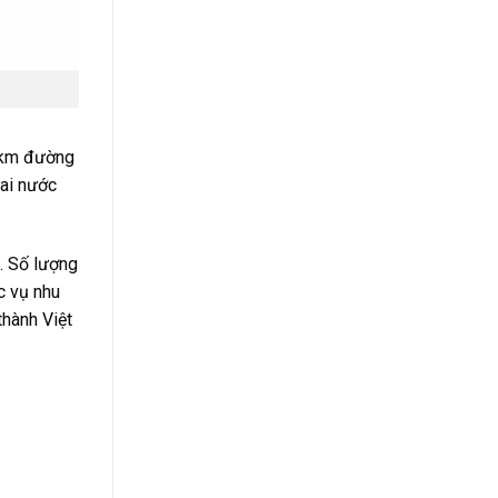
7 km đường
hai nước
. Số lượng
c vụ nhu
thành Việt