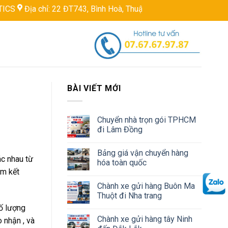
22 ĐT743, Bình Hoà, Thuận An, Bình Dương, Việt Nam
Hotline:
BÀI VIẾT MỚI
Chuyển nhà trọn gói TPHCM
đi Lâm Đồng
Bảng giá vận chuyển hàng
ác nhau từ
hóa toàn quốc
am kết
Chành xe gửi hàng Buôn Ma
Thuột đi Nha trang
ố lượng
Chành xe gửi hàng tây Ninh
 nhận , và