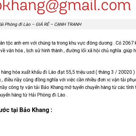
Hải Phòng đi Lào – GIÁ RẺ – CẠNH TRANH
dân tộc anh em với chúng ta trong khu vực đông dương . Có 206
về văn hóa , lịch sử hình thành , đường lối xã hội chủ nghĩa .giúp 
àng hóa xuất khẩu đi Lào đạt 55,5 triệu usd ( tháng 3 / 20020 ) 
 , điều nầy cũng đồng nghĩa với việc cần nhiều đơn vị vận tải phụ
nầy công ty vận tải Bảo Khang mở tuyến chuyển hàng từ các tỉnh 
huyển hàng từ Hải Phòng đi Lào .
ớc tại Bảo Khang :