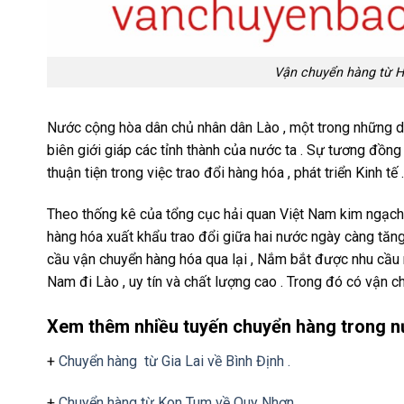
Vận chuyển hàng từ 
Nước cộng hòa dân chủ nhân dân Lào , một trong những 
biên giới giáp các tỉnh thành của nước ta . Sự tương đồng 
thuận tiện trong việc trao đổi hàng hóa , phát triển Kinh tế .
Theo thống kê của tổng cục hải quan Việt Nam kim ngạch h
hàng hóa xuất khẩu trao đổi giữa hai nước ngày càng tăng
cầu vận chuyển hàng hóa qua lại , Nắm bắt được nhu cầu 
Nam đi Lào , uy tín và chất lượng cao . Trong đó có vận c
Xem thêm nhiều tuyến chuyển hàng trong nư
+
Chuyển hàng từ Gia Lai về Bình Định .
+
Chuyển hàng từ Kon Tum về Quy Nhơn .