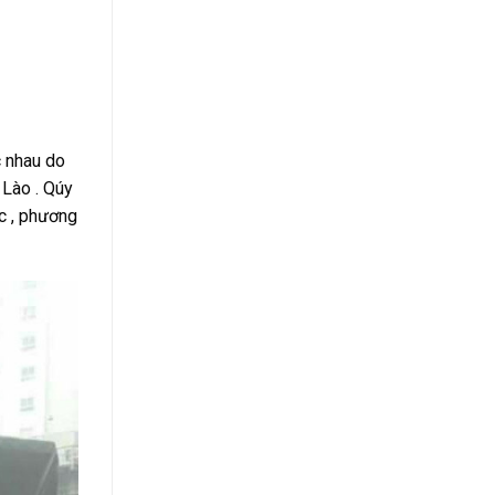
c nhau do
 Lào . Qúy
c , phương