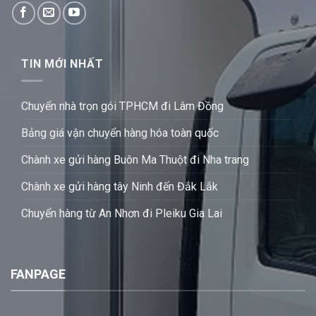
TIN MỚI NHẤT
Chuyển nhà trọn gói TPHCM đi Lâm Đồng
Bảng giá vận chuyển hàng hóa toàn quốc
Chành xe gửi hàng Buôn Ma Thuột đi Nha trang
Chành xe gửi hàng tây Ninh đến Đắk Lắk
Chuyển hàng từ An Nhơn đi Pleiku Gia Lai
FANPAGE