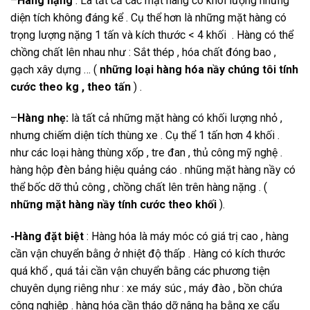
–
Hàng nặng
: Là tất cả các mặt hàng có khôi lượng nhưng
diện tích không đáng kể . Cụ thể hơn là những mặt hàng có
trọng lượng nặng 1 tấn và kích thước < 4 khối . Hàng có thể
chồng chất lên nhau như : Sắt thép , hóa chất đóng bao ,
gạch xây dựng … (
những loại hàng hóa nầy chúng tôi tính
cước theo kg , theo tấn
) .
–
Hàng nhẹ:
là tất cả những mặt hàng có khối lượng nhỏ ,
nhưng chiếm diện tích thùng xe . Cụ thể 1 tấn hơn 4 khối .
như các loại hàng thùng xốp , tre đan , thủ công mỹ nghệ .
hàng hộp đèn bảng hiệu quảng cáo . nhũng mặt hàng nầy có
thể bốc dỡ thủ công , chồng chất lên trên hàng nặng . (
những mặt hàng nầy tính cước theo khối
).
-Hàng đặt biệt
: Hàng hóa là máy móc có giá trị cao , hàng
cần vận chuyển bằng ở nhiệt độ thấp . Hàng có kích thước
quá khổ , quá tải cần vận chuyển bằng các phương tiện
chuyên dụng riêng như : xe máy súc , máy đào , bồn chứa
công nghiệp . hàng hóa cần tháo dỡ nâng hạ bằng xe cẩu