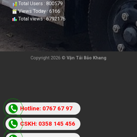
Total Users : 800579
Views Today : 6166
Total views : 6792176
Copyright 2026 ©
Vận Tải Bảo Khang
Hotline: 0767 67 97
87
CSKH: 0358 145 456