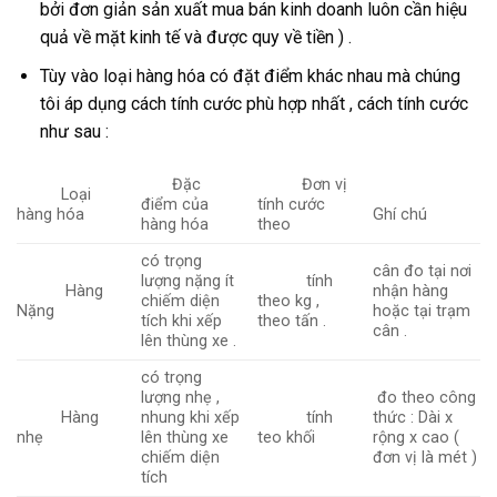
bởi đơn giản sản xuất mua bán kinh doanh luôn cần hiệu
quả về mặt kinh tế và được quy về tiền ) .
Tùy vào loại hàng hóa có đặt điểm khác nhau mà chúng
tôi áp dụng cách tính cước phù hợp nhất , cách tính cước
như sau :
Đặc
Đơn vị
Loại
điểm của
tính cước
hàng hóa
Ghí chú
hàng hóa
theo
có trọng
cân đo tại nơi
lượng nặng ít
tính
Hàng
nhận hàng
chiếm diện
theo kg ,
Nặng
hoặc tại trạm
tích khi xếp
theo tấn .
cân .
lên thùng xe .
có trọng
lượng nhẹ ,
đo theo công
Hàng
nhung khi xếp
tính
thức : Dài x
nhẹ
lên thùng xe
teo khối
rộng x cao (
chiếm diện
đơn vị là mét )
tích