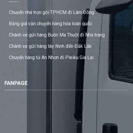
Chuyển nhà trọn gói TPHCM đi Lâm Đồng
Bảng giá vận chuyển hàng hóa toàn quốc
Chành xe gửi hàng Buôn Ma Thuột đi Nha trang
Chành xe gửi hàng tây Ninh đến Đắk Lắk
Chuyển hàng từ An Nhơn đi Pleiku Gia Lai
FANPAGE