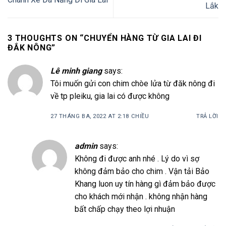
Lắk
3 THOUGHTS ON “
CHUYỂN HÀNG TỪ GIA LAI ĐI
ĐẮK NÔNG
”
Lê minh giang
says:
Tôi muốn gửi con chim chòe lửa từ đăk nông đi
về tp pleiku, gia lai có được không
27 THÁNG BA, 2022 AT 2:18 CHIỀU
TRẢ LỜI
admin
says:
Không đi được anh nhé . Lý do vì sợ
không đảm bảo cho chim . Vận tải Bảo
Khang luon uy tín hàng gì đảm bảo được
cho khách mới nhận . không nhận hàng
bất chấp chạy theo lợi nhuận