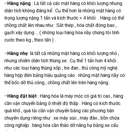
–
Hàng nặng
: Là tất cả các mặt hàng có khôi lượng nhưng
diện tích không đáng kể . Cụ thể hơn là những mặt hàng có
trọng lượng nặng 1 tấn và kích thước < 4 khối . Hàng có thể
chồng chất lên nhau như : Sắt thép , hóa chất đóng bao ,
gạch xây dựng … ( những loại hàng hóa nầy chúng tôi tính
cước theo kg , theo tấn ) .
–
Hàng nhẹ
: là tất cả những mặt hàng có khối lượng nhỏ ,
nhưng chiếm diện tích thùng xe . Cụ thể 1 tấn hơn 4 khối .
như các loại hàng thùng xốp , tre đan , thủ công mỹ nghệ .
hàng hộp đèn bảng hiệu quảng cáo . nhũng mặt hàng nầy có
thể bốc dỡ thủ công , chồng chất lên trên hàng nặng .
–
Hàng đặt biệt
: Hàng hóa là máy móc có giá trị cao , hàng
cần vận chuyển bằng ở nhiệt độ thấp . Hàng có kích thước
quá khổ , quá tải cần vận chuyển bằng các phương tiện
chuyên dụng riêng như : xe máy súc , máy đào , bồn chứa
công nghiệp . hàng hóa cần tháo dỡ nâng hạ bằng xe cẩu