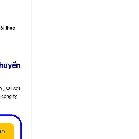
nội theo
chuyển
 , sai sót
 công ty