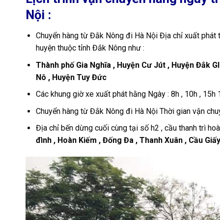
Nội :
Chuyển hàng từ Đắk Nông đi Hà Nội Địa chỉ xuất phát tạ
huyện thuộc tỉnh Đắk Nông như :
Thành phố Gia Nghĩa , Huyện Cư Jút , Huyện Đắk Gl
Nô , Huyện Tuy Đức
Các khung giờ xe xuất phát hằng Ngày : 8h , 10h , 15h 19
Chuyển hàng từ Đắk Nông đi Hà Nội Thời gian vận chuyể
Địa chỉ bến dừng cuối cùng tại số h2 , cầu thanh trì ho
đình , Hoàn Kiếm , Đống Đa , Thanh Xuân , Cầu Giấy 