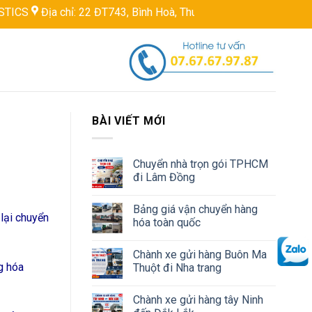
ỉ: 22 ĐT743, Bình Hoà, Thuận An, Bình Dương, Việt Nam
Hotlin
BÀI VIẾT MỚI
Chuyển nhà trọn gói TPHCM
đi Lâm Đồng
Bảng giá vận chuyển hàng
lại chuyển
hóa toàn quốc
Chành xe gửi hàng Buôn Ma
g hóa
Thuột đi Nha trang
Chành xe gửi hàng tây Ninh