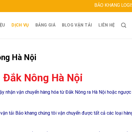
BẢO KHANG LOGISTICS
Địa ch
IỆU
DỊCH VỤ
BẢNG GIÁ
BLOG VẬN TẢI
LIÊN HỆ
ông Hà Nội
g Đắk Nông Hà Nội
cậy nhận vận chuyển hàng hóa từ Đắk Nông ra Hà Nội hoặc ngược 
ận tải Bảo khang chúng tôi vận chuyển được tất cả các loại hàn