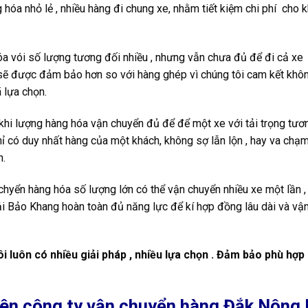
hóa nhỏ lẻ , nhiều hàng đi chung xe, nhằm tiết kiệm chi phí cho 
 vói số lượng tương đối nhiều , nhưng vẫn chưa đủ để đi cả xe 
a sẽ được đảm bảo hơn so với hàng ghép vì chúng tôi cam kết khô
 lựa chọn.
à khi lượng hàng hóa vận chuyển đủ để để một xe với tải trọng tươn
ỉ có duy nhất hàng của một khách, không sợ lẫn lộn , hay va chạm
n.
chyển hàng hóa số lượng lớn có thể vận chuyển nhiều xe một lần ,
 tải Bảo Khang hoàn toàn đủ năng lực để kí hợp đồng lâu dài và vậ
i luôn có nhiều giải pháp , nhiều lựa chọn . Đảm bảo phù hợp
trên công ty vận chuyển hàng Đắk Nông