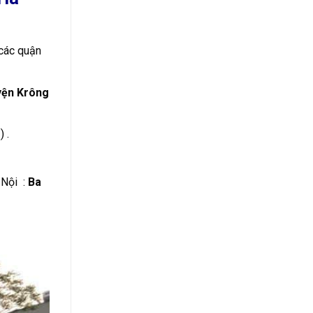
 các quận
uyện Krông
 .
 Nội :
Ba