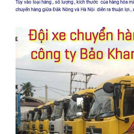
Tùy vào loại hàng , số lượng , kích thước của hàng hóa m
chuyển hàng giữa Đắk Nông và Hà Nội diễn ra thuận lợi , an