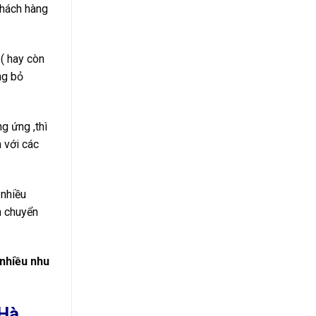
khách hàng
( hay còn
ng bỏ
g ứng ,thì
 với các
 nhiều
n chuyển
 nhiều nhu
 Hà