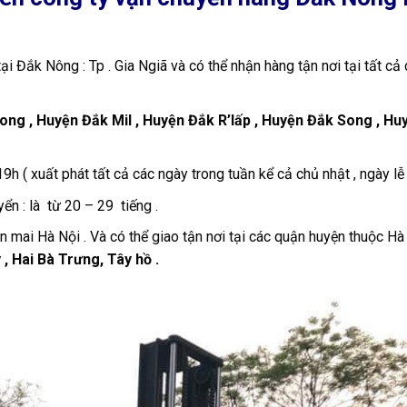
i Đắk Nông : Tp . Gia Ngiã và có thể nhận hàng tận nơi tại tất cả
ong , Huyện Đắk Mil , Huyện Đắk R’lấp , Huyện Đắk Song , H
h ( xuất phát tất cả các ngày trong tuần kể cả chủ nhật , ngày lễ )
n : là từ 20 – 29 tiếng .
àn mai Hà Nội . Và có thể giao tận nơi tại các quận huyện thuộc Hà
, Hai Bà Trưng, Tây hồ .