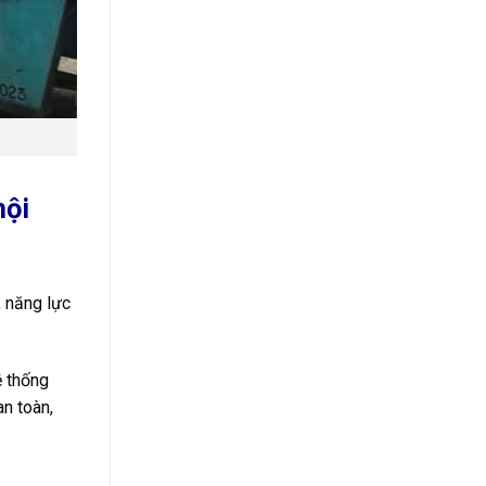
nội
, năng lực
ệ thống
an toàn,