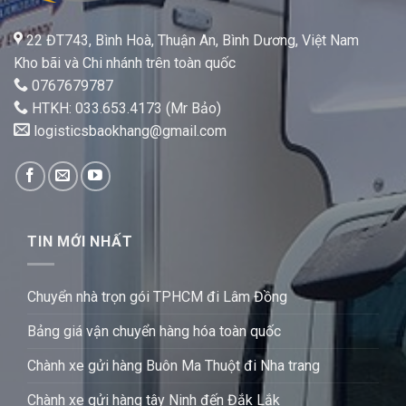
22 ĐT743, Bình Hoà, Thuận An, Bình Dương, Việt Nam
Kho bãi và Chi nhánh trên toàn quốc
0767679787
HTKH: 033.653.4173 (Mr Bảo)
logisticsbaokhang@gmail.com
TIN MỚI NHẤT
Chuyển nhà trọn gói TPHCM đi Lâm Đồng
Bảng giá vận chuyển hàng hóa toàn quốc
Chành xe gửi hàng Buôn Ma Thuột đi Nha trang
Chành xe gửi hàng tây Ninh đến Đắk Lắk