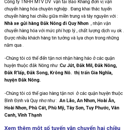
Công ty TNHH MTV DV vận tải Bảo Khang đơn vị vận
chuyển hàng hóa chuyên nghiệp . Đang khai thác tuyến
chuyển hàng hai chiều giữa miền trung và tây nguyên với :
Nhà xe gửi hàng Đắk Nông đi Quy Nhơn
, nhận vận
chuyển hàng hóa với mức phí hợp lý , chất lượng dịch vụ ok .
Được nhiều khách hàng tin tưởng và lựa chọn trong những
năm qua .
-Chúng tôi có thể đến tận nơi nhận hàng háo ở các quận
huyện thuộc đắk Nông như :
Cư Jút, Đắk Mil, Đắk Nông,
Đắk R’lấp, Đắk Song, Krông Nô. thị trấn Gia Nghĩa,
huyện Đắk Nông.
-Chúng tôi có thể giao hàng tận nơi ở các quận huyện thuộc
Bình Định và Quy nhơ như :
An Lão, An Nhơn, Hoài Ân,
Hoài Nhơn, Phù Cát, Phù Mỹ, Tây Sơn, Tuy Phước, Vân
Canh, Vĩnh Thạnh
Xem thêm một số tuyến vận chuyển hai chiều