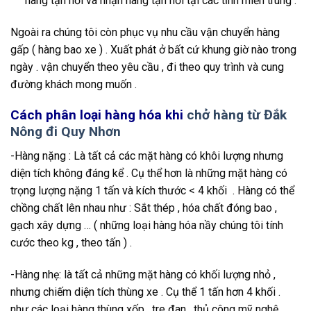
hàng tận nơi và nhận hàng tận nơi tại các tỉnh miền trung .
Ngoài ra chúng tôi còn phục vụ nhu cầu vận chuyển hàng
gấp ( hàng bao xe ) . Xuất phát ở bất cứ khung giờ nào trong
ngày . vận chuyển theo yêu cầu , đi theo quy trình và cung
đường khách mong muốn .
Cách phân loại hàng hóa khi
chở hàng từ Đắk
Nông đi Quy Nhơn
-Hàng nặng : Là tất cả các mặt hàng có khôi lượng nhưng
diện tích không đáng kể . Cụ thể hơn là những mặt hàng có
trọng lượng nặng 1 tấn và kích thước < 4 khối . Hàng có thể
chồng chất lên nhau như : Sắt thép , hóa chất đóng bao ,
gạch xây dựng … ( những loại hàng hóa nầy chúng tôi tính
cước theo kg , theo tấn ) .
-Hàng nhẹ: là tất cả những mặt hàng có khối lượng nhỏ ,
nhưng chiếm diện tích thùng xe . Cụ thể 1 tấn hơn 4 khối .
như các loại hàng thùng xốp , tre đan , thủ công mỹ nghệ .