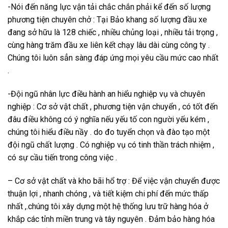
-Nói đến năng lực vận tải chắc chắn phải kể đến số lượng
phương tiện chuyên chở : Tại Bảo khang số lượng đầu xe
đang sở hữu là 128 chiếc , nhiều chủng loại , nhiều tải trọng ,
cùng hàng trăm đầu xe liên kết chạy lâu dài cùng công ty .
Chúng tôi luôn sẳn sàng đáp ứng mọi yêu cầu mức cao nhất
.
-Đội ngũ nhân lực điều hành an hiểu nghiệp vụ và chuyên
nghiệp : Cơ sở vật chất , phương tiện vận chuyển , có tốt đến
đâu điều không có ý nghĩa nếu yếu tố con người yếu kém ,
chúng tôi hiểu điều nầy . do đo tuyển chọn và đào tạo một
đội ngũ chất lượng . Có nghiệp vụ có tinh thần trách nhiệm ,
có sự cầu tiến trong công việc .
– Cơ sở vật chất và kho bãi hổ trợ : Để việc vận chuyển được
thuận lợi , nhanh chóng , và tiết kiệm chi phí đến mức thấp
nhất ,.chúng tôi xây dựng một hệ thống lưu trữ hàng hóa ở
khắp các tỉnh miền trung và tây nguyên . Đảm bảo hàng hóa