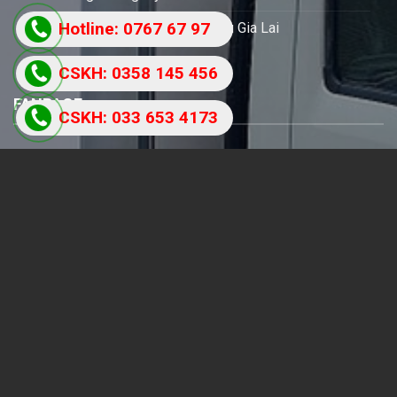
Hotline: 0767 67 97
Chuyển hàng từ An Nhơn đi Pleiku Gia Lai
87
CSKH: 0358 145 456
FANPAGE
CSKH: 033 653 4173
CHÍNH SÁCH