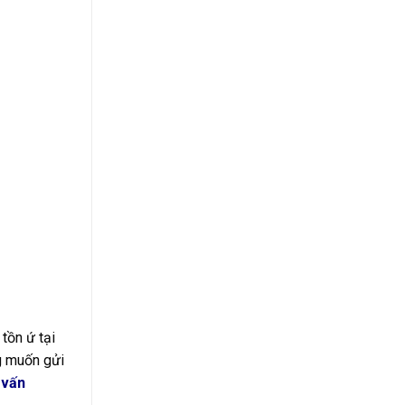
tồn ứ tại
g muốn gửi
 vấn