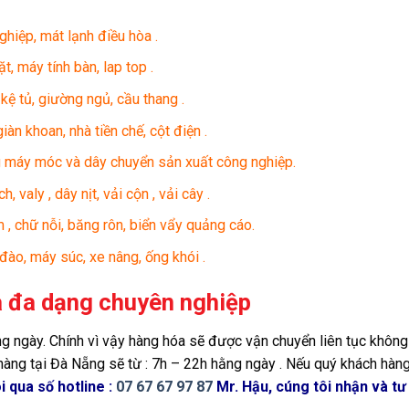
ghiệp, mát lạnh điều hòa .
t, máy tính bàn, lap top .
 kệ tủ, giường ngủ, cầu thang .
iàn khoan, nhà tiền chế, cột điện .
ng máy móc và dây chuyển sản xuất công nghiệp.
 valy , dây nịt, vải cộn , vải cây .
 , chữ nỗi, băng rôn, biển vẩy quảng cáo.
đào, máy súc, xe nâng, ống khói .
 đa dạng chuyên nghiệp
ng ngày. Chính vì vậy hàng hóa sẽ được vận chuyển liên tục không 
hàng tại Đà Nẵng sẽ từ : 7h – 22h hằng ngày . Nếu quý khách hàn
 qua số hotline :
07 67 67 97 87
Mr. Hậu, cúng tôi nhận và tư