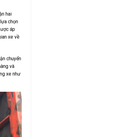
ận hai
 lựa chọn
được áp
ian xe về
vận chuyển
hàng và
ống xe như