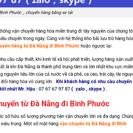
ình Phước _ chuyển hàng bằng xe tải
hống vận chuyển hàng hóa miền trung đi tây nguyên của chúng tô
iều chuyến trong ngày. Cùng với hệ thống kho bãi lưu trữ hàng hóa
uyển hàng từ Đà Nẵng đi Bình Phước
hoặc ngược lại .
nhu cầu cấp thiết, khi kinh tế xã hội phát triển, lượng hàng sản xuất
ất là khi Đà Nẵng là thành phố trung tâm và lớn nhất khu vực miền
g nguyên liệu lớn của cả nước về cà phê, ca cao, trái cây, tài ngu
đổi hàng hóa vô cùng lớn .
.
Khi khách hàng có nhu cầu chuyển
tốt nhất Mr. Hậu :
07 67 67 97 87
( zalo , skype ) .
huyển từ Đà Nẵng đi Bình Phước
iệc sỡ hữu số lượng phương tiện vận chuyển lớn và đa dạng. Chúng 
 siêu trọng. Một số mặt hàng
vận chuyển từ Đà Nẵng đi Bình