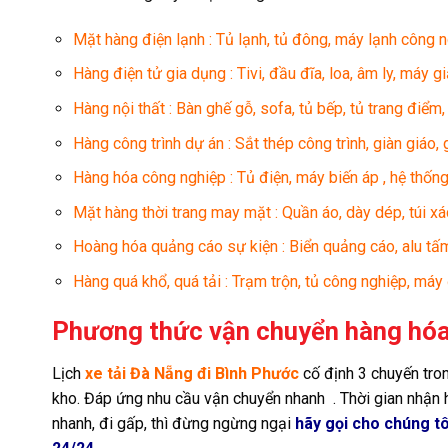
Mặt hàng điện lạnh : Tủ lạnh, tủ đông, máy lạnh công n
Hàng điện tử gia dụng : Tivi, đầu đĩa, loa, âm ly, máy giặ
Hàng nội thất : Bàn ghế gỗ, sofa, tủ bếp, tủ trang điểm,
Hàng công trình dự án : Sắt thép công trình, giàn giáo, g
Hàng hóa công nghiệp : Tủ điện, máy biến áp , hệ thố
Mặt hàng thời trang may mặt : Quần áo, dày dép, túi xách,
Hoàng hóa quảng cáo sự kiện : Biển quảng cáo, alu tấm
Hàng quá khổ, quá tải : Trạm trộn, tủ công nghiệp, máy 
Phương thức vận chuyển hàng hóa
Lịch
xe tải Đà Nẵng đi Bình Phước
cố định 3 chuyến tro
kho. Đáp ứng nhu cầu vận chuyển nhanh . Thời gian nhận 
nhanh, đi gấp, thì đừng ngừng ngại
hãy gọi cho chúng tôi