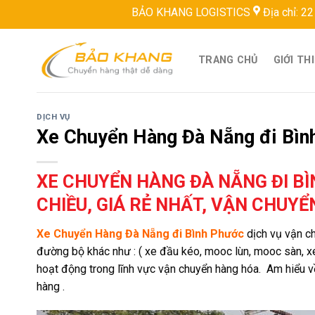
Skip
BẢO KHANG LOGISTICS
Địa chỉ: 22 ĐT743, Bình H
to
content
TRANG CHỦ
GIỚI TH
DỊCH VỤ
Xe Chuyển Hàng Đà Nẵng đi Bìn
XE CHUYỂN HÀNG ĐÀ NẴNG ĐI B
CHIỀU, GIÁ RẺ NHẤT, VẬN CHUY
Xe Chuyển Hàng Đà Nẵng đi Bình Phước
dịch vụ vận c
đường bộ khác như : ( xe đầu kéo, mooc lùn, mooc sàn, xe
hoạt động trong lĩnh vực vận chuyển hàng hóa. Am hiểu về
hàng .