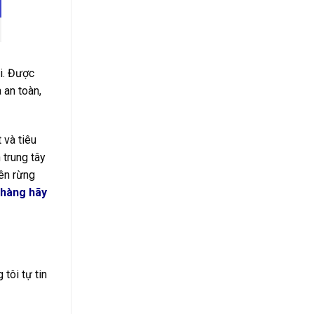
i. Được
 an toàn,
 và tiêu
 trung tây
yên rừng
 hàng hãy
tôi tự tin