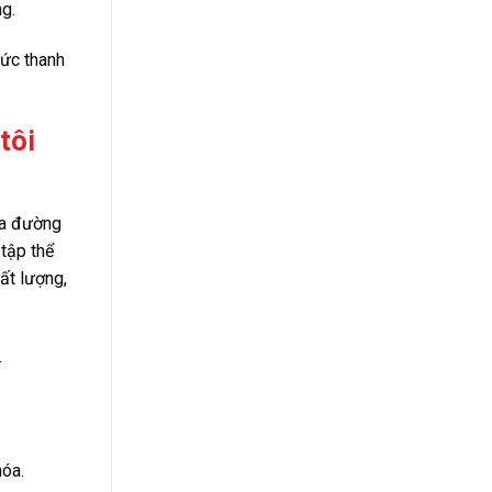
g.
hức thanh
tôi
óa đường
 tập thể
ất lượng,
.
hóa.