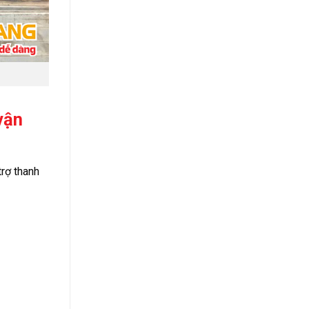
vận
trợ thanh