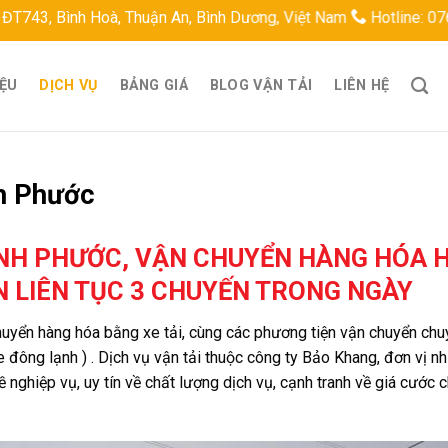
oà, Thuận An, Bình Dương, Việt Nam
Hotline: 0767679787
Em
IỆU
DỊCH VỤ
BẢNG GIÁ
BLOG VẬN TẢI
LIÊN HỆ
h Phước
ÌNH PHƯỚC, VẬN CHUYỂN HÀNG HÓA H
ỂN LIÊN TỤC 3 CHUYẾN TRONG NGÀY
huyển hàng hóa bằng xe tải, cùng các phương tiện vận chuyển ch
 đông lạnh ) . Dịch vụ vận tải thuộc công ty Bảo Khang, đơn vị n
 nghiệp vụ, uy tín về chất lượng dịch vụ, cạnh tranh về giá cước 