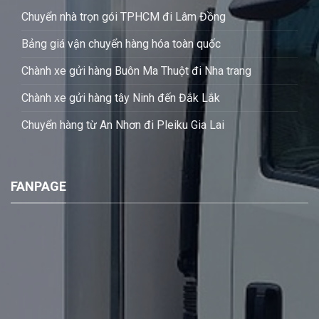
Chuyển nhà trọn gói TPHCM đi Lâm Đồng
Bảng giá vận chuyển hàng hóa toàn quốc
Chành xe gửi hàng Buôn Ma Thuột đi Nha trang
Chành xe gửi hàng tây Ninh đến Đắk Lắk
Chuyển hàng từ An Nhơn đi Pleiku Gia Lai
FANPAGE