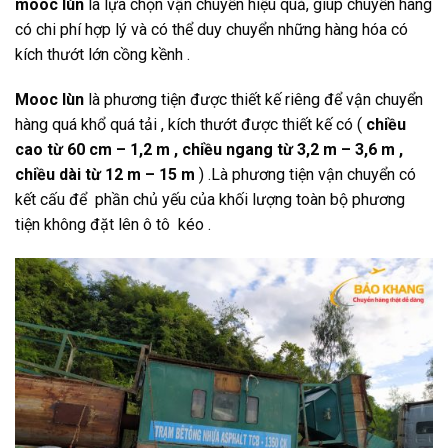
mooc lùn
là lựa chọn vận chuyển hiệu quả, giúp chuyển hàng
có chi phí hợp lý và có thể duy chuyển những hàng hóa có
kích thướt lớn cồng kềnh .
Mooc lùn
là phương tiện được thiết kế riêng để vận chuyển
hàng quá khổ quá tải , kích thướt được thiết kế có (
chiều
cao từ 60 cm – 1,2 m , chiều ngang từ 3,2 m – 3,6 m ,
chiều dài từ 12 m – 15 m
) .Là phương tiện vận chuyển có
kết cấu để phần chủ yếu của khối lượng toàn bộ phương
tiện không đặt lên ô tô kéo .