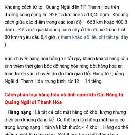
Khoảng cách từ tp . Quảng Ngãi đến TP. Thanh Hóa trên
đường công cộng là : 828,15 km hoặc 513,45 dặm . Khoảng
cách giữa các điểm trong các toại độ – 668 km hoặc 400,8
dặm . Để vượt qua khoảng cách nầy ở tốc độ xe trung bình
80 km/h yêu cầu 8,4 giờ . (
tham khảo số liệu chi tiết tại đây
) .
Vận chuyển hàng hóa bằng xe tải quý khách khách hàng cần
tính thêm thời gian bốc dỡ hàng hóa ràng bột hàng hóa an
toàn trước vận chuyển do đó thời gian Gửi Hàng từ Quảng
Ngãi đi Thanh Hóa trung bình từ 12 – 14 tiếng .
Cách phân loại hàng hóa và tính cước khi Gửi Hàng từ
Quảng Ngãi đi Thanh Hóa
–
Hàng nặng
: Là tất cả các mặt hàng có khôi lượng nhưng
diện tích không đáng kể . Cụ thể hơn là những mặt hàng có
trọng lượng nặng 1 tấn và kích thước < 4 khối . Hàng có thể
chồng chất lên nhau như : Sắt thép , hóa chất đóng bao ,