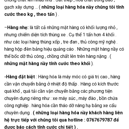
gạch xây dựng … (
những loại hàng hóa nầy chúng tôi tính
cước theo kg , theo tấn
) .
–
Hàng nhẹ:
là tất cả những mặt hàng có khối lượng nhỏ ,
nhưng chiếm diện tích thùng xe . Cụ thể 1 tấn hơn 4 khối .
như các loại hàng thùng xốp , tre đan , thủ công mỹ nghệ .
hàng hộp đèn bảng hiệu quảng cáo . Những mặt hàng nầy có
thể bốc dỡ thủ công , chồng chất lên trên hàng nặng . (
những mặt hàng nầy tính cước theo khối
).
-Hàng đặt biệt
: Hàng hóa là máy móc có giá trị cao , hàng
cần vận chuyển bằng ở nhiệt độ thấp . Hàng có kích thước
quá khổ , quá tải cần vận chuyển bằng các phương tiện
chuyên dụng riêng như : xe máy súc , máy đào , bồn chứa
công nghiệp . hàng hóa cần tháo dỡ nâng hạ bằng xe cẩu
chuyên dụng .
( những loại hàng hóa nầy khách hàng liên
hệ trực tiếp với chúng tôi qua hotline : 0767679787 để
được báo cách tính cước chi tiết ) .