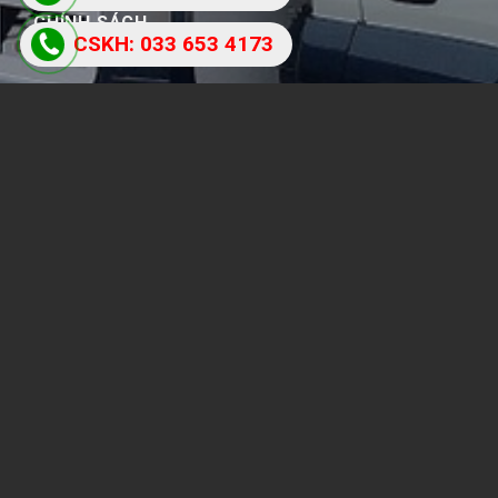
CHÍNH SÁCH
CSKH: 033 653 4173
Chính sách và quy định chung
Quy định và hình thức thanh toán
Chính sách bồi thường
Chính sách bảo mật
THỐNG KÊ THU NHẬP
Users Today : 412
Total Users : 801048
Views Today : 3956
Total views : 6797562